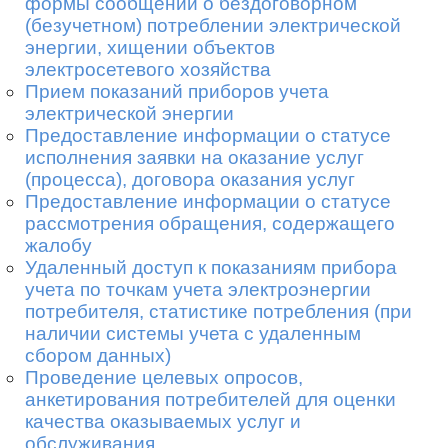
формы сообщений о бездоговорном
(безучетном) потреблении электрической
энергии, хищении объектов
электросетевого хозяйства
Прием показаний приборов учета
электрической энергии
Предоставление информации о статусе
×
Заказать обратный звонок
исполнения заявки на оказание услуг
(процесса), договора оказания услуг
Предоставление информации о статусе
Укажите ваше имя и телефон
рассмотрения обращения, содержащего
жалобу
*
Удаленный доступ к показаниям прибора
учета по точкам учета электроэнергии
*
потребителя, статистике потребления (при
наличии системы учета с удаленным
сбором данных)
Отправить
Проведение целевых опросов,
анкетирования потребителей для оценки
качества оказываемых услуг и
обслуживания