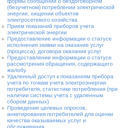
формы сообщений о бездоговорном
(безучетном) потреблении электрической
энергии, хищении объектов
×
Заказать обратный звонок
электросетевого хозяйства
Прием показаний приборов учета
электрической энергии
Укажите ваше имя и телефон
Предоставление информации о статусе
исполнения заявки на оказание услуг
*
(процесса), договора оказания услуг
Предоставление информации о статусе
рассмотрения обращения, содержащего
*
жалобу
Удаленный доступ к показаниям прибора
Отправить
учета по точкам учета электроэнергии
потребителя, статистике потребления (при
наличии системы учета с удаленным
сбором данных)
Проведение целевых опросов,
анкетирования потребителей для оценки
качества оказываемых услуг и
обслуживания