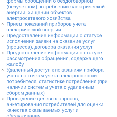
формы сообщений о бездоговорном
(безучетном) потреблении электрической
энергии, хищении объектов
электросетевого хозяйства
Прием показаний приборов учета
×
Заказать обратный звонок
электрической энергии
Предоставление информации о статусе
исполнения заявки на оказание услуг
(процесса), договора оказания услуг
Укажите ваше имя и телефон
Предоставление информации о статусе
рассмотрения обращения, содержащего
*
жалобу
Удаленный доступ к показаниям прибора
*
учета по точкам учета электроэнергии
потребителя, статистике потребления (при
Отправить
наличии системы учета с удаленным
сбором данных)
Проведение целевых опросов,
анкетирования потребителей для оценки
качества оказываемых услуг и
обслуживания