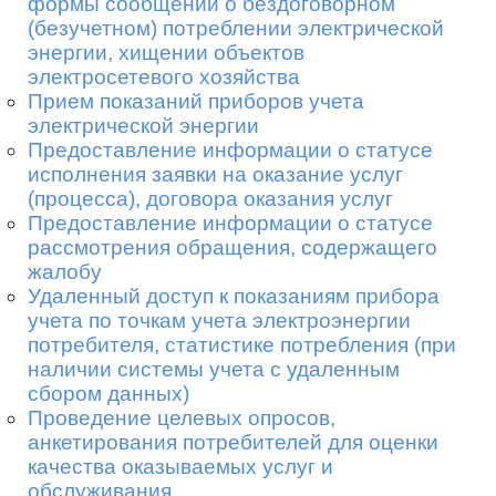
формы сообщений о бездоговорном
(безучетном) потреблении электрической
энергии, хищении объектов
электросетевого хозяйства
Прием показаний приборов учета
электрической энергии
Предоставление информации о статусе
×
Заказать обратный звонок
исполнения заявки на оказание услуг
(процесса), договора оказания услуг
Предоставление информации о статусе
рассмотрения обращения, содержащего
Укажите ваше имя и телефон
жалобу
Удаленный доступ к показаниям прибора
*
учета по точкам учета электроэнергии
потребителя, статистике потребления (при
*
наличии системы учета с удаленным
сбором данных)
Отправить
Проведение целевых опросов,
анкетирования потребителей для оценки
качества оказываемых услуг и
обслуживания